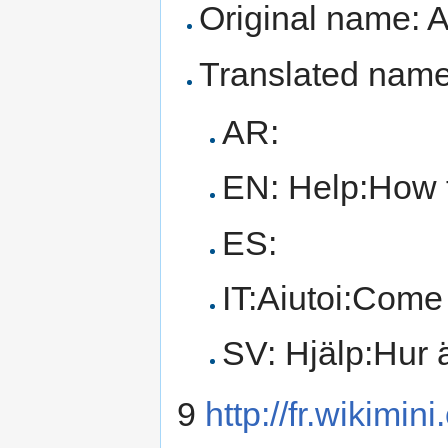
Original name: 
Translated name
AR:
EN: Help:How t
ES:
IT:Aiutoi:Come
SV: Hjälp:Hur 
9
http://fr.wikimin