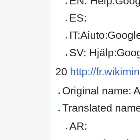
EN: Help:Goog
ES:
IT:Aiuto:Goog
SV: Hjälp:Goo
20
http://fr.wikim
Original name: A
Translated name
AR: