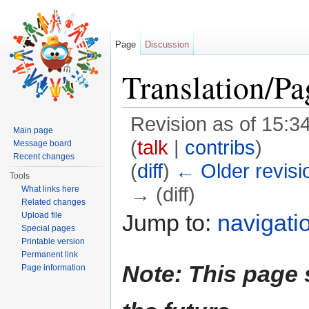
Page
Discussion
Translation/Pa
Revision as of 15:
Main page
(
talk
|
contribs
)
Message board
Recent changes
(
diff
)
← Older revisi
Tools
→ (diff)
What links here
Related changes
Jump to:
navigati
Upload file
Special pages
Printable version
Permanent link
Note: This page 
Page information