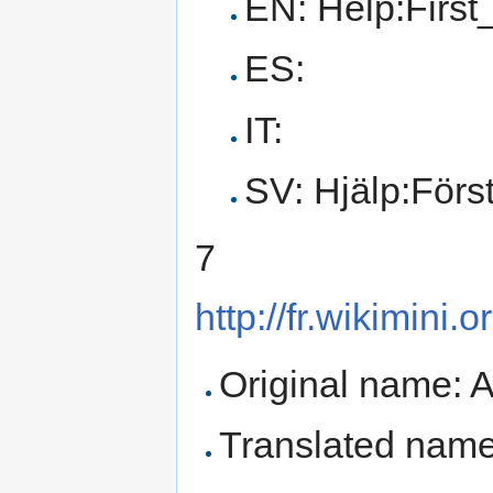
EN: Help:First_
ES:
IT:
SV: Hjälp:För
7
http://fr.wikimini
Original name: A
Translated name