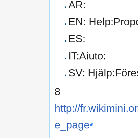
AR:
EN: Help:Propo
ES:
IT:Aiuto:
SV: Hjälp:Föres
8
http://fr.wikimin
e_page