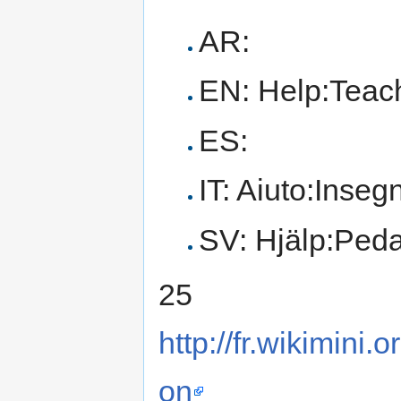
AR:
EN: Help:Teac
ES:
IT: Aiuto:Inseg
SV: Hjälp:Ped
25
http://fr.wikimini.
on