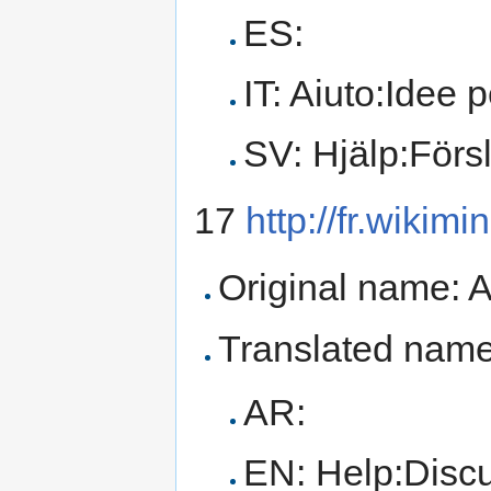
ES:
IT: Aiuto:Idee p
SV: Hjälp:Försla
17
http://fr.wikim
Original name: 
Translated name
AR:
EN: Help:Disc