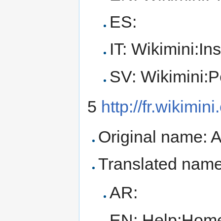
ES:
IT: Wikimini:In
SV: Wikimini:
5
http://fr.wikimin
Original name: A
Translated name
AR:
EN: Help:Hom