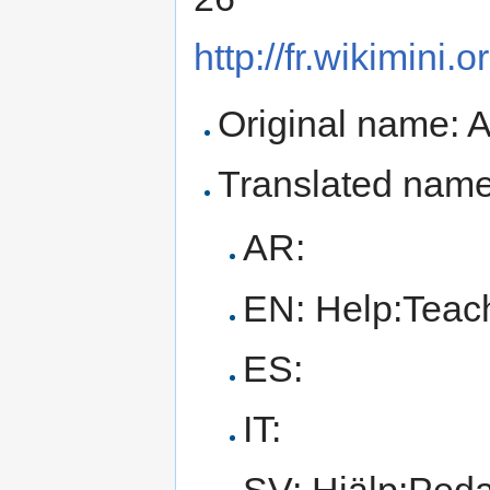
http://fr.wikimini
Original name: 
Translated name
AR:
EN: Help:Teac
ES:
IT:
SV: Hjälp:Ped