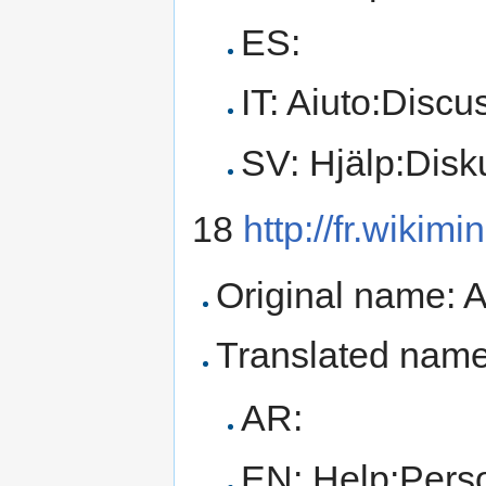
ES:
IT: Aiuto:Discu
SV: Hjälp:Disk
18
http://fr.wikim
Original name: A
Translated name
AR:
EN: Help:Perso