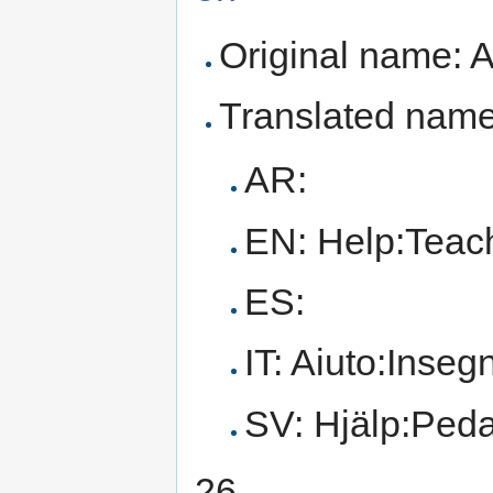
Original name: A
Translated name
AR:
EN: Help:Teach
ES:
IT: Aiuto:Inseg
SV: Hjälp:Peda
26