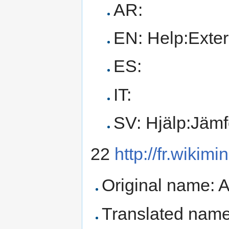
AR:
EN: Help:Exter
ES:
IT:
SV: Hjälp:Jämf
22
http://fr.wikim
Original name: A
Translated name